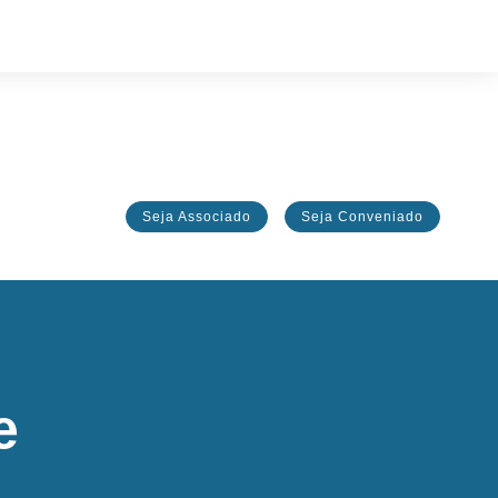
Seja Associado
Seja Conveniado
e