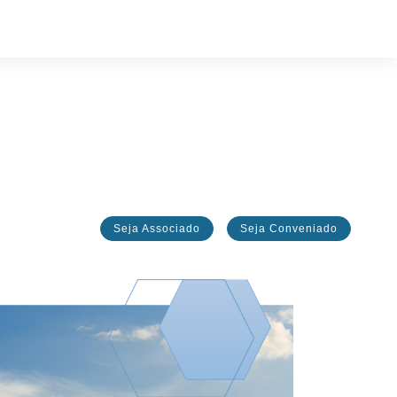
Seja Associado
Seja Conveniado